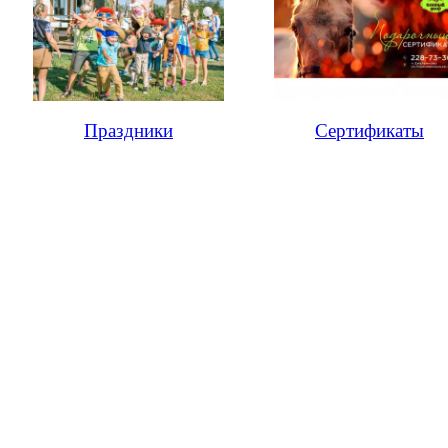
Праздники
Сертификаты
© Клуб верховой езды "124HORSE.RU"
Разработка и поддержка
"Компания Б-52"