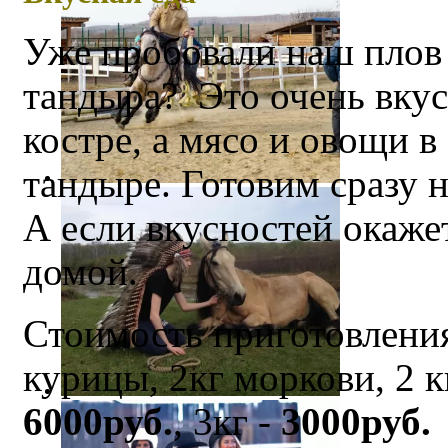
Уже пробовали наш плов
тандыра? Это очень вкус
костре, а мясо и овощи 
тандыре. Готовим сразу 
А если вкусностей окаже
домой.
Стоимость приготовлени
курицы, 2кг моркови, 2 кг
6000руб.
, 3кг -
3000руб.