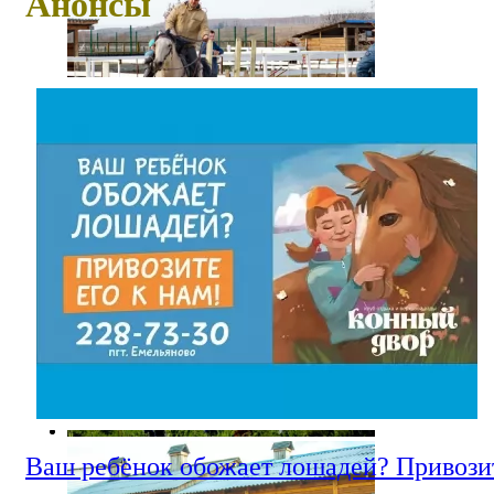
Анонсы
Ваш ребёнок обожает лошадей? Привозит