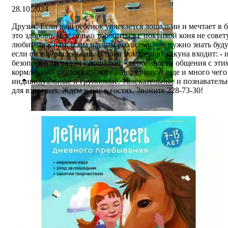
28.10.2024
Друзья! Если ваш ребёнок увлекается лошадьми и мечтает в б
это здорово. Вот только торопиться с покупкой коня не сове
любителя к нам, и мы научим его всему, что нужно знать буд
если он ещё маленький. В план покорения скакуна входит: - 
безопасности рядом с лошадью; - особенности общения с эти
кормление; - седловка; - обучение верховой езде и много чег
индивидуальные и групповые. Увлекательные и познавательны
для взрослых. Ждём у нас в гостях. Звоните 228-73-30!