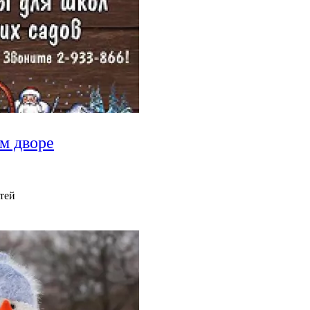
м дворе
тей