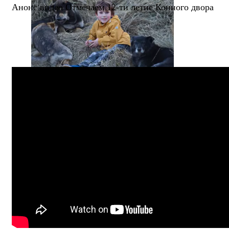
Анонс видео Отмечаем 12-ти летие Конного двора