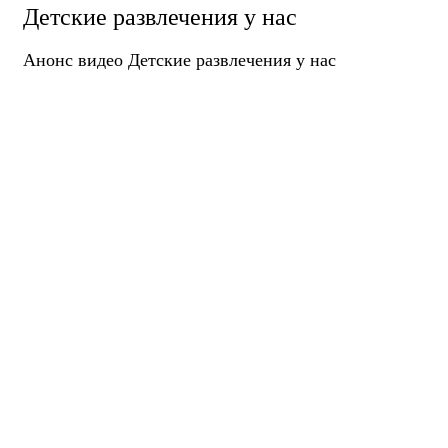
Детские развлечения у нас
Анонс видео Детские развлечения у нас
© Клуб верховой езды "124HORSE.RU"
Разработка и поддержка
"Компания Б-52"