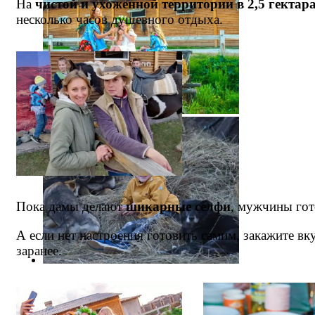
На
чистой и ухоженной территории в 2,5 гектар
несколько часов душевного отдыха.
Пока дамы делают
шикарные селфи
, мужчины го
А если нет настроения готовить самим, закажите в
заранее.