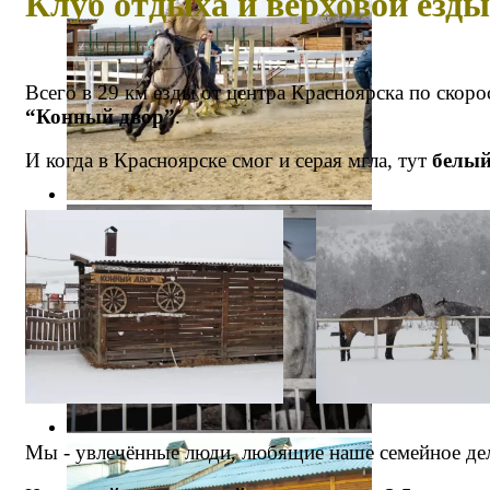
Клуб отдыха и верховой езд
Всего в 29 км езды от центра Красноярска по скоро
“Конный двор”
.
И когда в Красноярске смог и серая мгла, тут
белый
Мы - увлечённые люди, любящие наше семейное де