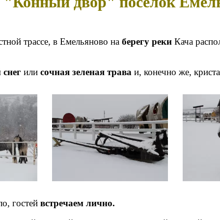
ы "Конный двор" посёлок Емел
стной трассе, в Емельяново на
берегу реки
Кача распо
 снег
или
сочная зеленая трава
и, конечно же, крист
ло, гостей
встречаем лично.