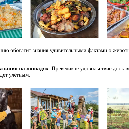
шню обогатит знания удивительными фактами о живот
атания на лошадях
. Превеликое удовольствие доста
удет улётным.