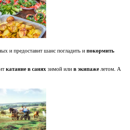
ных и предоставит шанс погладить и
покормить
вит
катание в санях
зимой или
в экипаже
летом. А