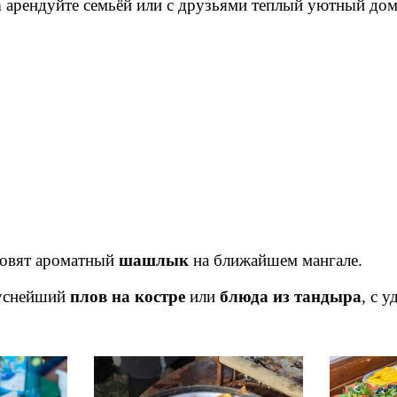
а
арендуйте семьёй или с друзьями теплый уютный дом
товят ароматный
шашлык
на ближайшем мангале.
куснейший
плов на костре
или
блюда из тандыра
, с 