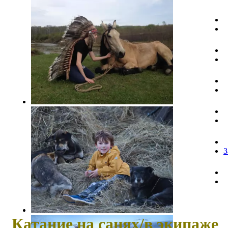
З
Катание на санях/в экипаже